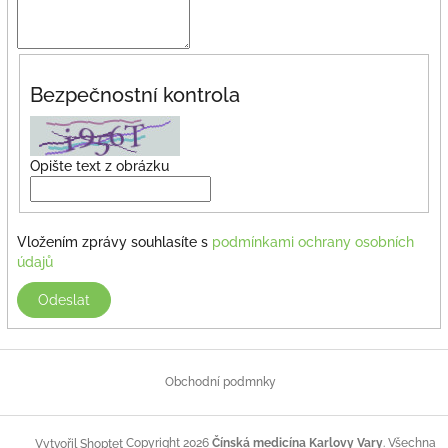
Bezpečnostní kontrola
Opište text z obrázku
Vložením zprávy souhlasíte s
podmínkami ochrany osobních
údajů
Odeslat
Z
á
Obchodní podmnky
p
a
Copyright 2026
Čínská medicína Karlovy Vary
. Všechna
Vytvořil Shoptet