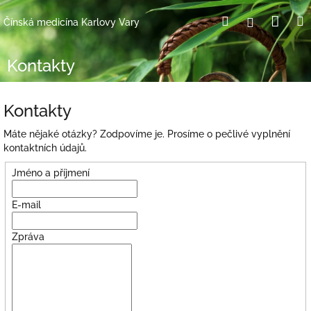
Přejít
Nák
Hledat
Přihlášení
na
Čínská medicína Karlovy Vary
obsah
koší
Kontakty
Kontakty
Máte nějaké otázky? Zodpovíme je. Prosíme o pečlivé vyplnění
kontaktních údajů.
Jméno a příjmení
E-mail
Zpráva